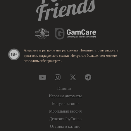
Азартные игры призваны развлекать. Помните, что вы рискуете
деньгами, когда делаете ставки. Не тратьте больше, чем можете
позволить себе проиграть.
Главная
Игровые автоматы
Бонусы казино
Мобильная версия
Депозит JoyCasino
Отзывы о казино