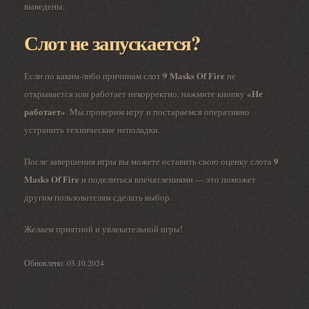
выведены.
Слот не запускается?
9 Masks Of Fire
Если по каким-либо причинам слот
не
«Не
открывается или работает некорректно, нажмите кнопку
работает»
. Мы проверим игру и постараемся оперативно
устранить технические неполадки.
9
После завершения игры вы можете оставить свою оценку слота
Masks Of Fire
и поделиться впечатлениями — это поможет
другим пользователям сделать выбор.
Желаем приятной и увлекательной игры!
Обновлено:
03.10.2024