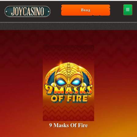
Вход
9 Masks Of Fire