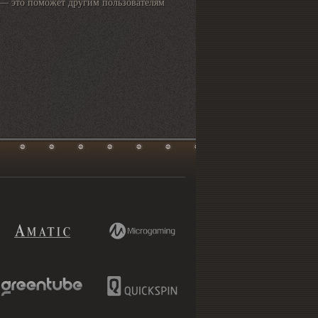
— это поможет другим пользователям