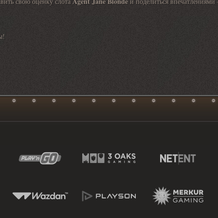
Agent Jane Blonde
авить свою оценку слота
и поделиться впечатлениями 
ы!