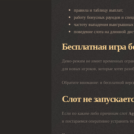
правила и таблицу выплат;
работу бонусных раундов и спе
частоту выпадения выигрышных
поведение слота на длинной дис
Бесплатная игра б
Демо-режим не имеет временных огра
для новых игроков, которые хотят разо
Обратите внимание: в бесплатной вер
Слот не запускает
Ag
Если по каким-либо причинам слот
и постараемся оперативно устранить т