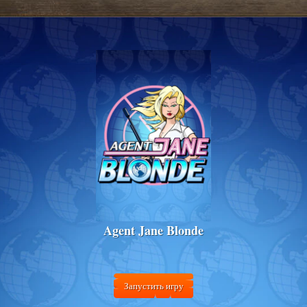
Agent Jane Blonde
Запустить игру