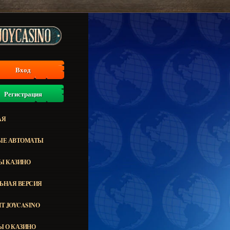
Вход
Регистрация
АЯ
ЫЕ АВТОМАТЫ
Ы КАЗИНО
ЬНАЯ ВЕРСИЯ
Т JOYCASINO
Ы О КАЗИНО