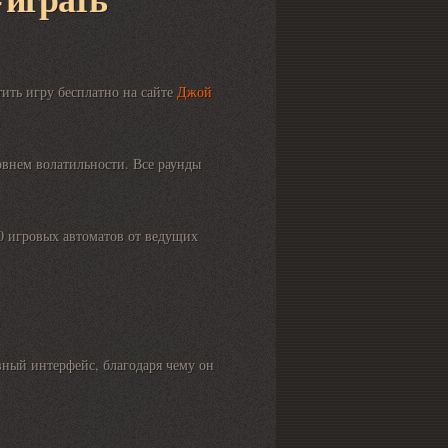
ить игру бесплатно на сайте
Джой
внем волатильности. Все раунды
0 игровых автоматов от ведущих
ный интерфейс, благодаря чему он