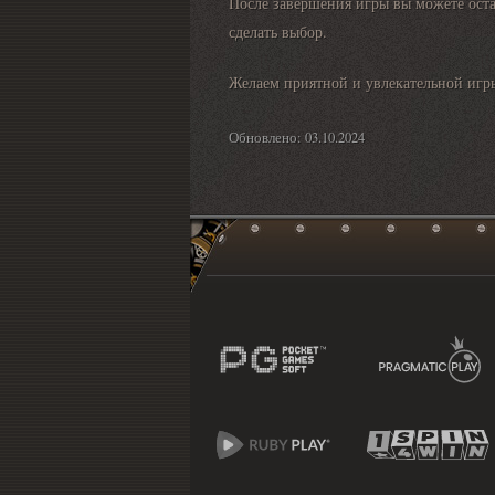
После завершения игры вы можете ост
сделать выбор.
Желаем приятной и увлекательной игр
Обновлено:
03.10.2024