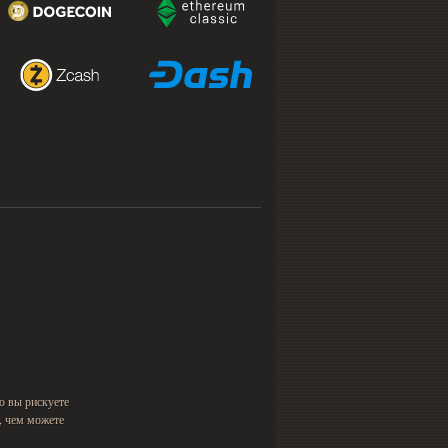
о вы рискуете
е, чем можете