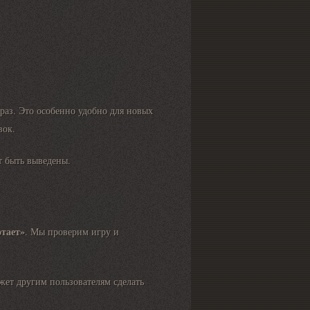
раз. Это особенно удобно для новых
вок.
т быть выведены.
отает»
. Мы проверим игру и
ет другим пользователям сделать