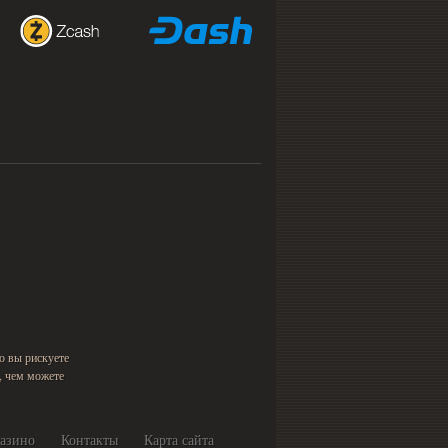
о вы рискуете
е, чем можете
азино
Контакты
Карта сайта