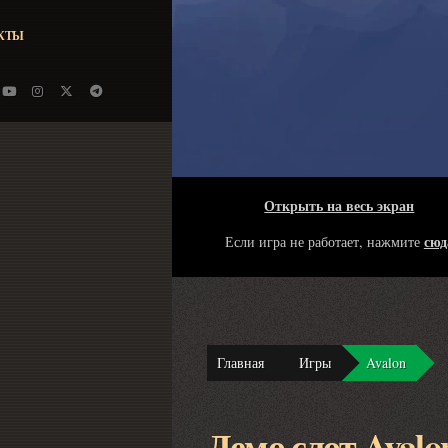
КТЫ
Открыть на весь экран
сюд
Если игра не работает, нажмите
Главная
Игры
Avalon
Демо слот Avalo