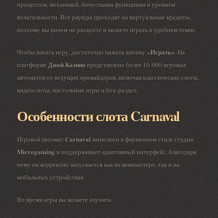
процессом, механикой, бонусными функциями и уровнем
волатильности. Все раунды проходят на виртуальные кредиты,
поэтому вы ничем не рискуете и можете играть в удобном темпе.
«Играть»
Чтобы начать игру, достаточно нажать кнопку
. На
Джой Казино
платформе
представлено более 10 000 игровых
автоматов от ведущих провайдеров, включая классические слоты,
видеослоты, настольные игры и live-раздел.
Особенности слота Carnaval
Carnaval
Игровой автомат
выполнен в фирменном стиле студии
Microgaming
и поддерживает адаптивный интерфейс, благодаря
чему он корректно запускается как на компьютере, так и на
мобильных устройствах.
Во время игры вы можете изучить: