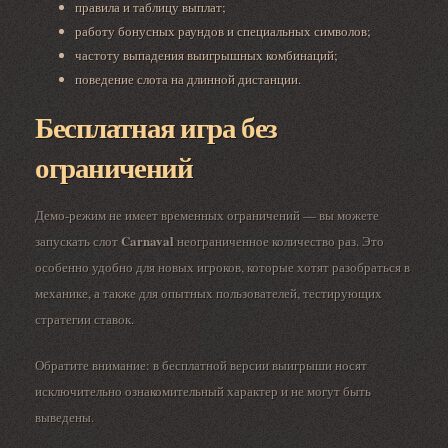
правила и таблицу выплат;
работу бонусных раундов и специальных символов;
частоту выпадения выигрышных комбинаций;
поведение слота на длинной дистанции.
Бесплатная игра без
ограничений
Демо-режим не имеет временных ограничений — вы можете
Carnaval
запускать слот
неограниченное количество раз. Это
особенно удобно для новых игроков, которые хотят разобраться в
механике, а также для опытных пользователей, тестирующих
стратегии ставок.
Обратите внимание: в бесплатной версии выигрыши носят
исключительно ознакомительный характер и не могут быть
выведены.