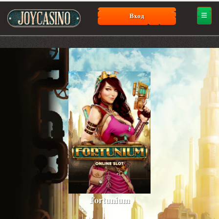
Вход
Fortunium