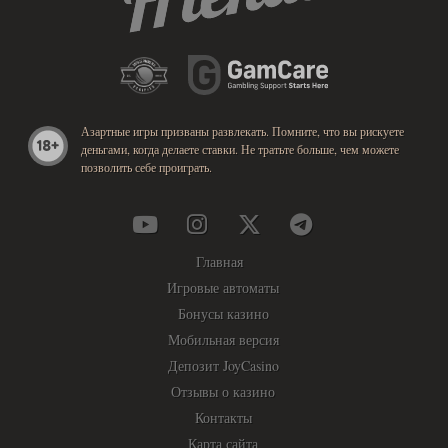
Азартные игры призваны развлекать. Помните, что вы рискуете
деньгами, когда делаете ставки. Не тратьте больше, чем можете
позволить себе проиграть.
Главная
Игровые автоматы
Бонусы казино
Мобильная версия
Депозит JoyCasino
Отзывы о казино
Контакты
Карта сайта