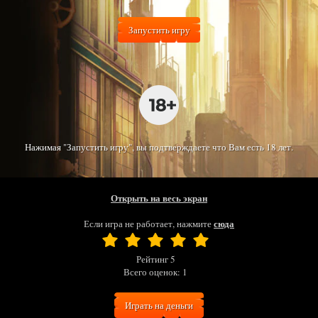
Запустить игру
Нажимая "Запустить игру", вы подтверждаете что Вам есть 18 лет.
Открыть на весь экран
сюда
Если игра не работает, нажмите
Рейтинг
5
Всего оценок:
1
Играть на деньги