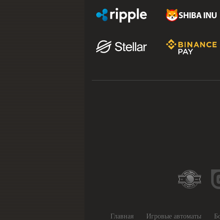
Главная
Игровые автоматы
Б