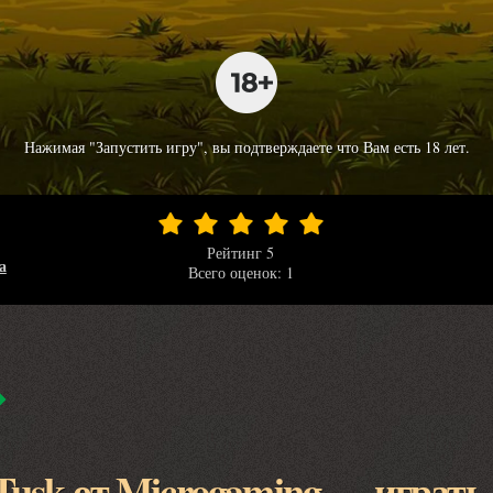
Нажимая "Запустить игру", вы подтверждаете что Вам есть 18 лет.
Рейтинг
5
а
Всего оценок:
1
Tusk от Microgaming — играть