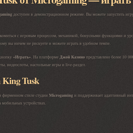
gaming
доступен в демонстрационном режиме. Вы можете запустить игру
акомиться с игровым процессом, механикой, бонусными функциями и уро
тому вы ничем не рискуете и можете играть в удобном темпе.
«Играть»
Джой Казино
 кнопку
. На платформе
представлено более 10 00
ты, видеослоты, настольные игры и live-раздел.
 King Tusk
Microgaming
в фирменном стиле студии
и поддерживает адаптивный инте
на мобильных устройствах.