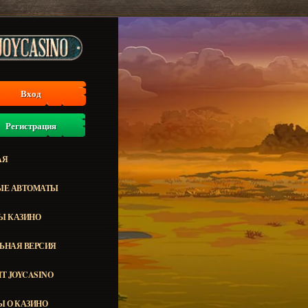
Вход
Регистрация
АЯ
ЫЕ АВТОМАТЫ
Ы КАЗИНО
ЬНАЯ ВЕРСИЯ
Т JOYCASINO
Ы О КАЗИНО