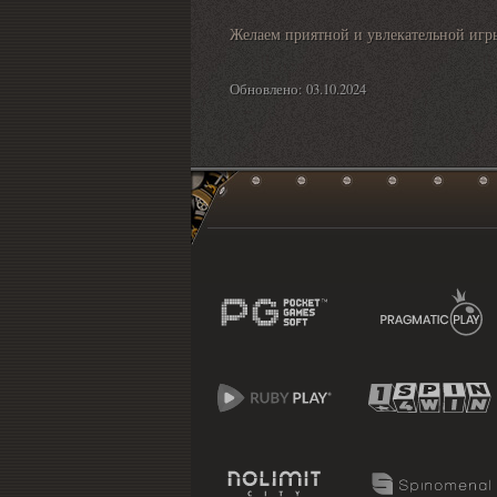
Желаем приятной и увлекательной игр
Обновлено:
03.10.2024