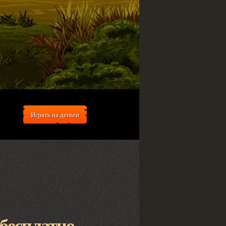
Играть на деньги
 бесплатно