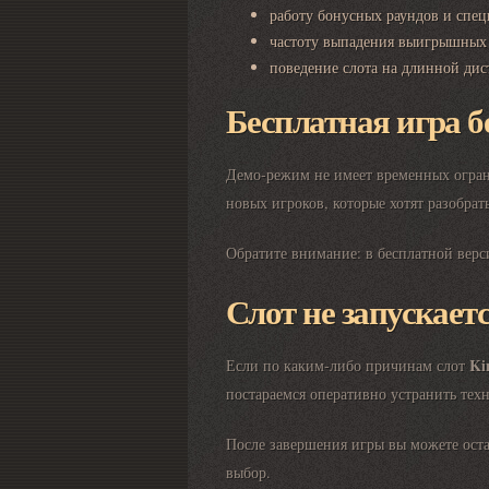
работу бонусных раундов и спе
частоту выпадения выигрышных
поведение слота на длинной дис
Бесплатная игра б
Демо-режим не имеет временных огра
новых игроков, которые хотят разобрат
Обратите внимание: в бесплатной вер
Слот не запускает
Ki
Если по каким-либо причинам слот
постараемся оперативно устранить тех
После завершения игры вы можете ост
выбор.