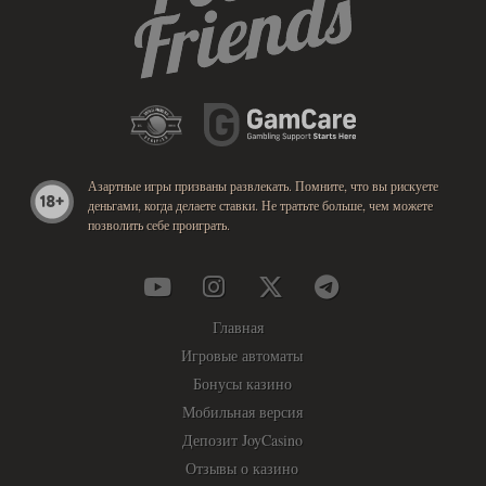
Азартные игры призваны развлекать. Помните, что вы рискуете
деньгами, когда делаете ставки. Не тратьте больше, чем можете
позволить себе проиграть.
Главная
Игровые автоматы
Бонусы казино
Мобильная версия
Депозит JoyCasino
Отзывы о казино