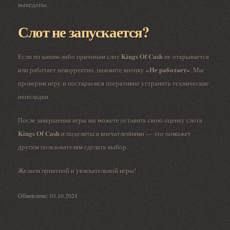
выведены.
Слот не запускается?
Kings Of Cash
Если по каким-либо причинам слот
не открывается
«Не работает»
или работает некорректно, нажмите кнопку
. Мы
проверим игру и постараемся оперативно устранить технические
неполадки.
После завершения игры вы можете оставить свою оценку слота
Kings Of Cash
и поделиться впечатлениями — это поможет
другим пользователям сделать выбор.
Желаем приятной и увлекательной игры!
Обновлено:
03.10.2024