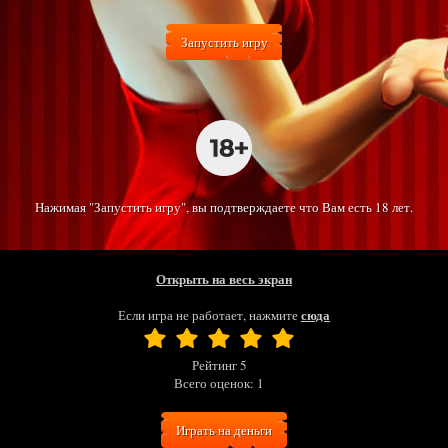
Запустить игру
Нажимая "Запустить игру", вы подтверждаете что Вам есть 18 лет.
Открыть на весь экран
сюда
Если игра не работает, нажмите
Рейтинг
5
Всего оценок:
1
Играть на деньги