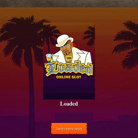
Loaded
Запустить игру