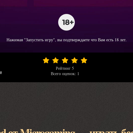
Нажимая "Запустить игру", вы подтверждаете что Вам есть 18 лет.
Рейтинг
5
а
Всего оценок:
1
d от Microgaming — играть бе