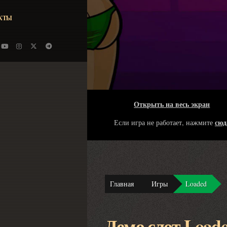
КТЫ
Открыть на весь экран
сюд
Если игра не работает, нажмите
Главная
Игры
Loaded
Демо слот Loade