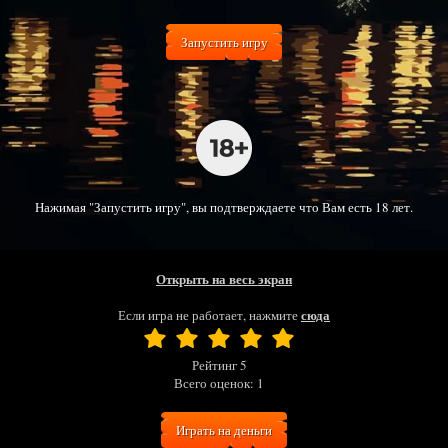
Запустить игру
Нажимая "Запустить игру", вы подтверждаете что Вам есть 18 лет.
Открыть на весь экран
сюда
Если игра не работает, нажмите
Рейтинг
5
Всего оценок:
1
Играть на деньги