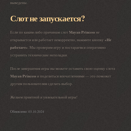
выведены.
Слот не запускается?
Mayan Princess
Если по каким-либо причинам слот
не
«Не
открывается или работает некорректно, нажмите кнопку
работает»
. Мы проверим игру и постараемся оперативно
устранить технические неполадки.
После завершения игры вы можете оставить свою оценку слота
Mayan Princess
и поделиться впечатлениями — это поможет
другим пользователям сделать выбор.
Желаем приятной и увлекательной игры!
Обновлено:
03.10.2024