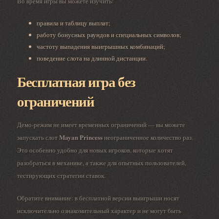
Во время игры вы можете изучить:
правила и таблицу выплат;
работу бонусных раундов и специальных символов;
частоту выпадения выигрышных комбинаций;
поведение слота на длинной дистанции.
Бесплатная игра без
ограничений
Демо-режим не имеет временных ограничений — вы можете
Mayan Princess
запускать слот
неограниченное количество раз.
Это особенно удобно для новых игроков, которые хотят
разобраться в механике, а также для опытных пользователей,
тестирующих стратегии ставок.
Обратите внимание: в бесплатной версии выигрыши носят
исключительно ознакомительный характер и не могут быть