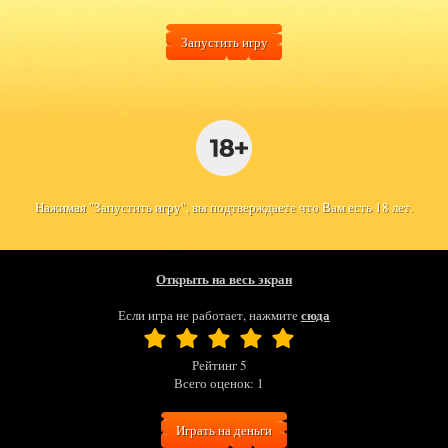
Запустить игру
Нажимая "Запустить игру", вы подтверждаете что Вам есть 18 лет.
Открыть на весь экран
сюда
Если игра не работает, нажмите
Рейтинг
5
Всего оценок:
1
Играть на деньги