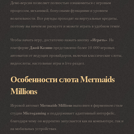
Демо-версия позволяет полностью ознакомиться с игровым
процессом, механикой, бонусными функциями и уровнем
волатильности. Все раунды проходят на виртуальные кредиты,
поэтому вы ничем не рискуете и можете играть в удобном темпе.
«Играть»
Чтобы начать игру, достаточно нажать кнопку
. На
Джой Казино
платформе
представлено более 10 000 игровых
автоматов от ведущих провайдеров, включая классические слоты,
видеослоты, настольные игры и live-раздел.
Особенности слота Mermaids
Millions
Mermaids Millions
Игровой автомат
выполнен в фирменном стиле
Microgaming
студии
и поддерживает адаптивный интерфейс,
благодаря чему он корректно запускается как на компьютере, так и
на мобильных устройствах.