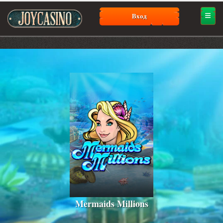
Вход
Mermaids Millions