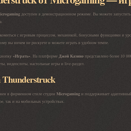
icrogaming
доступен в демонстрационном режиме. Вы можете запустить 
а.
акомиться с игровым процессом, механикой, бонусными функциями и уро
тому вы ничем не рискуете и можете играть в удобном темпе.
«Играть»
Джой Казино
 кнопку
. На платформе
представлено более 10 00
ты, видеослоты, настольные игры и live-раздел.
 Thunderstruck
Microgaming
ен в фирменном стиле студии
и поддерживает адаптивный
ре, так и на мобильных устройствах.