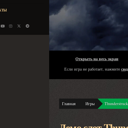
КТЫ
Открыть на весь экран
сюд
Если игра не работает, нажмите
Главная
Игры
Thunderstruck
Демо слот Thund