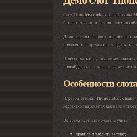
Thunderstruck
M
Слот
от разработчика
без регистрации и без пополнения счёт
Демо-версия позволяет полностью озн
проходят на виртуальные кредиты, поэ
Чтобы начать игру, достаточно нажать
провайдеров, включая классические сло
Особенности слота
Thunderstruck
Игровой автомат
выполн
корректно запускается как на компьюте
Во время игры вы можете изучить:
правила и таблицу выплат;