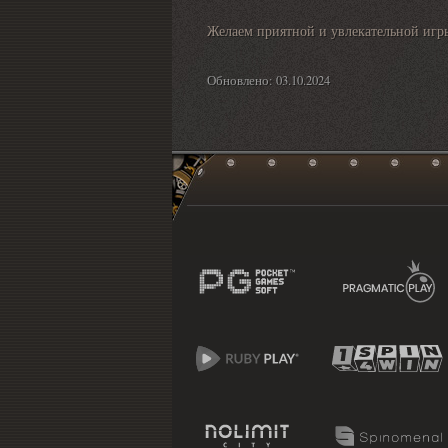
Желаем приятной и увлекательной игр
Обновлено:
03.10.2024