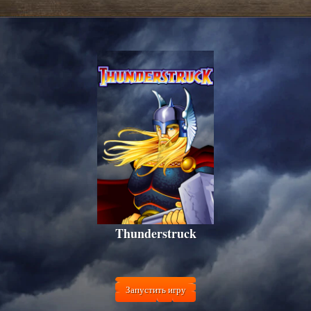
Thunderstruck
Запустить игру