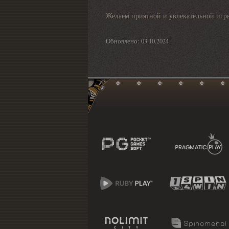
Желаем приятной и увлекательной игр
Обновлено:
03.10.2024