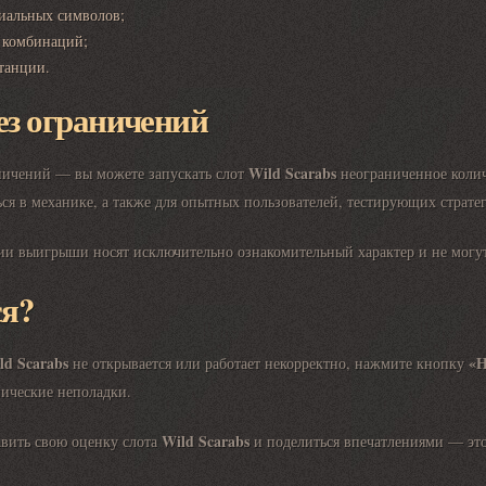
циальных символов;
 комбинаций;
танции.
ез ограничений
Wild Scarabs
ничений — вы можете запускать слот
неограниченное колич
ься в механике, а также для опытных пользователей, тестирующих стратег
сии выигрыши носят исключительно ознакомительный характер и не могу
ся?
ld Scarabs
«Н
не открывается или работает некорректно, нажмите кнопку
нические неполадки.
Wild Scarabs
авить свою оценку слота
и поделиться впечатлениями — эт