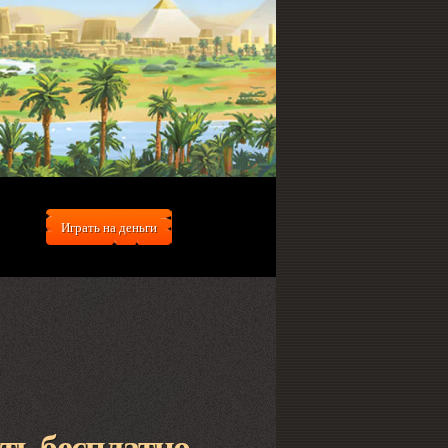
Играть на деньги
ать бесплатно