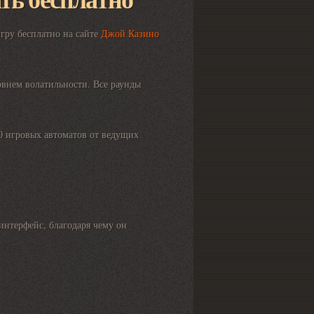
гру бесплатно на сайте
Джой Казино
внем волатильности. Все раунды
0 игровых автоматов от ведущих
нтерфейс, благодаря чему он