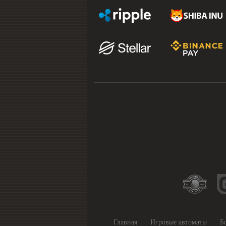
Главная
Игровые автоматы
Б