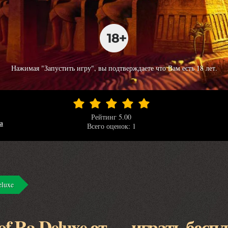
Нажимая "Запустить игру", вы подтверждаете что Вам есть 18 лет.
Рейтинг
5.00
а
Всего оценок:
1
eluxe
of Ra Deluxe от — играть бесп