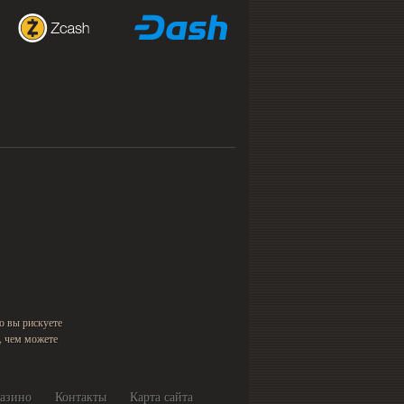
о вы рискуете
е, чем можете
азино
Контакты
Карта сайта