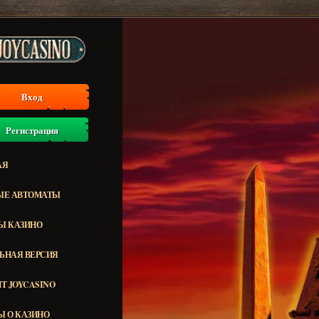
Вход
Регистрация
АЯ
ЫЕ АВТОМАТЫ
Ы КАЗИНО
ЬНАЯ ВЕРСИЯ
Т JOYCASINO
Ы О КАЗИНО