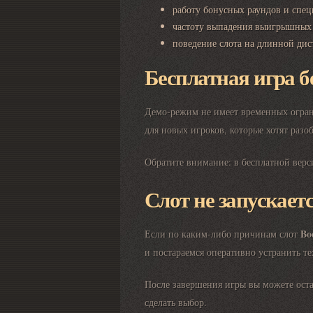
работу бонусных раундов и спе
частоту выпадения выигрышных
поведение слота на длинной дис
Бесплатная игра б
Демо-режим не имеет временных огра
для новых игроков, которые хотят разо
Обратите внимание: в бесплатной вер
Слот не запускает
Bo
Если по каким-либо причинам слот
и постараемся оперативно устранить т
После завершения игры вы можете ост
сделать выбор.