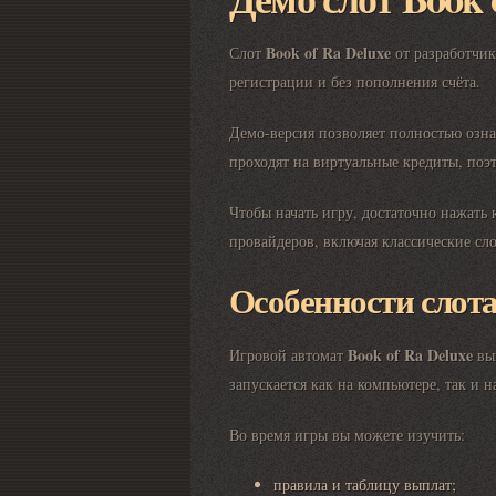
Book of Ra Deluxe
Слот
от разработчи
регистрации и без пополнения счёта.
Демо-версия позволяет полностью озн
проходят на виртуальные кредиты, поэ
Чтобы начать игру, достаточно нажать
провайдеров, включая классические сло
Особенности слота 
Book of Ra Deluxe
Игровой автомат
вы
запускается как на компьютере, так и 
Во время игры вы можете изучить:
правила и таблицу выплат;