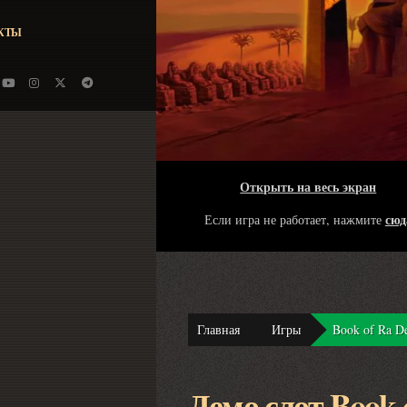
КТЫ
Открыть на весь экран
сюд
Если игра не работает, нажмите
Главная
Игры
Book of Ra D
Демо слот Book 