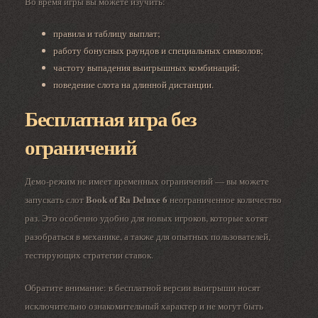
Во время игры вы можете изучить:
правила и таблицу выплат;
работу бонусных раундов и специальных символов;
частоту выпадения выигрышных комбинаций;
поведение слота на длинной дистанции.
Бесплатная игра без
ограничений
Демо-режим не имеет временных ограничений — вы можете
Book of Ra Deluxe 6
запускать слот
неограниченное количество
раз. Это особенно удобно для новых игроков, которые хотят
разобраться в механике, а также для опытных пользователей,
тестирующих стратегии ставок.
Обратите внимание: в бесплатной версии выигрыши носят
исключительно ознакомительный характер и не могут быть