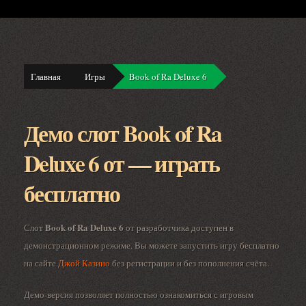
Главная
Игры
Book of Ra Deluxe 6
Демо слот Book of Ra
Deluxe 6 от — играть
бесплатно
Book of Ra Deluxe 6
Слот
от разработчика
доступен в
демонстрационном режиме. Вы можете запустить игру бесплатно
на сайте
Джой Казино
без регистрации и без пополнения счёта.
Демо-версия позволяет полностью ознакомиться с игровым