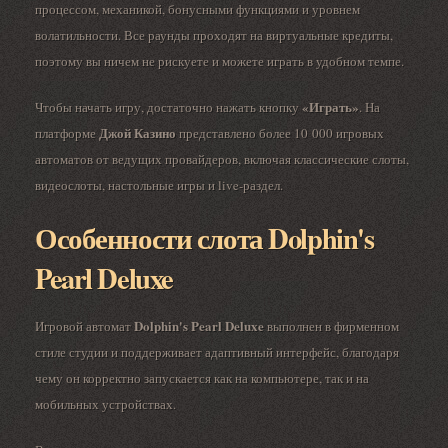
процессом, механикой, бонусными функциями и уровнем
волатильности. Все раунды проходят на виртуальные кредиты,
поэтому вы ничем не рискуете и можете играть в удобном темпе.
«Играть»
Чтобы начать игру, достаточно нажать кнопку
. На
Джой Казино
платформе
представлено более 10 000 игровых
автоматов от ведущих провайдеров, включая классические слоты,
видеослоты, настольные игры и live-раздел.
Особенности слота Dolphin's
Pearl Deluxe
Dolphin's Pearl Deluxe
Игровой автомат
выполнен в фирменном
стиле студии
и поддерживает адаптивный интерфейс, благодаря
чему он корректно запускается как на компьютере, так и на
мобильных устройствах.