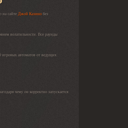
о на сайте
Джой Казино
без
внем волатильности. Все раунды
0 игровых автоматов от ведущих
агодаря чему он корректно запускается