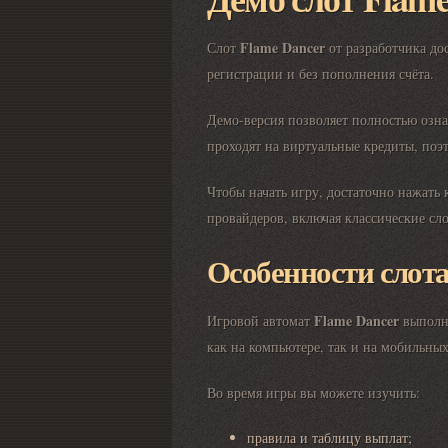
Flame Dancer
Слот
от разработчика
до
регистрации и без пополнения счёта.
Демо-версия позволяет полностью озн
проходят на виртуальные кредиты, поэ
Чтобы начать игру, достаточно нажать
провайдеров, включая классические сло
Особенности слота
Flame Dancer
Игровой автомат
выполн
как на компьютере, так и на мобильных
Во время игры вы можете изучить:
правила и таблицу выплат;