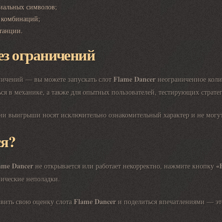
циальных символов;
 комбинаций;
танции.
ез ограничений
Flame Dancer
ничений — вы можете запускать слот
неограниченное колич
ься в механике, а также для опытных пользователей, тестирующих стратег
сии выигрыши носят исключительно ознакомительный характер и не могу
ся?
ame Dancer
«
не открывается или работает некорректно, нажмите кнопку
нические неполадки.
Flame Dancer
авить свою оценку слота
и поделиться впечатлениями — эт