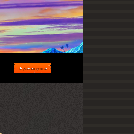
Играть на деньги
о