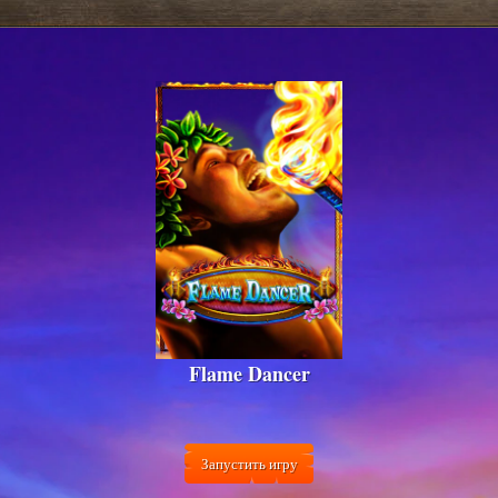
Flame Dancer
Запустить игру