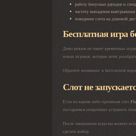
работу бонусных раундов и спе
частоту выпадения выигрышных
поведение слота на длинной дис
Бесплатная игра б
Демо-режим не имеет временных огра
новых игроков, которые хотят разобрат
Обратите внимание: в бесплатной вер
Слот не запускает
Fl
Если по каким-либо причинам слот
постараемся оперативно устранить тех
После завершения игры вы можете ост
сделать выбор.