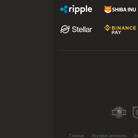
Главная
Игровые автоматы
Б