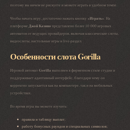
поэтому вы ничем не рискуете и можете играть в удобном темпе.
«Играть»
Чтобы начать игру, достаточно нажать кнопку
. На
Джой Казино
платформе
представлено более 10 000 игровых
автоматов от ведущих провайдеров, включая классические слоты,
видеослоты, настольные игры и live-раздел.
Особенности слота Gorilla
Gorilla
Игровой автомат
выполнен в фирменном стиле студии
и
поддерживает адаптивный интерфейс, благодаря чему он
корректно запускается как на компьютере, так и на мобильных
устройствах.
Во время игры вы можете изучить:
правила и таблицу выплат;
работу бонусных раундов и специальных символов;