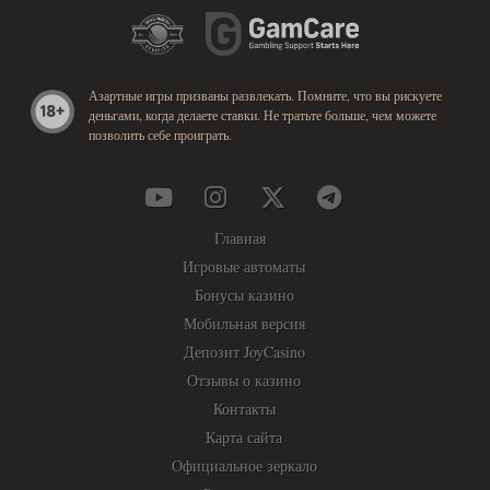
Азартные игры призваны развлекать. Помните, что вы рискуете
деньгами, когда делаете ставки. Не тратьте больше, чем можете
позволить себе проиграть.
Главная
Игровые автоматы
Бонусы казино
Мобильная версия
Депозит JoyCasino
Отзывы о казино
Контакты
Карта сайта
Официальное зеркало