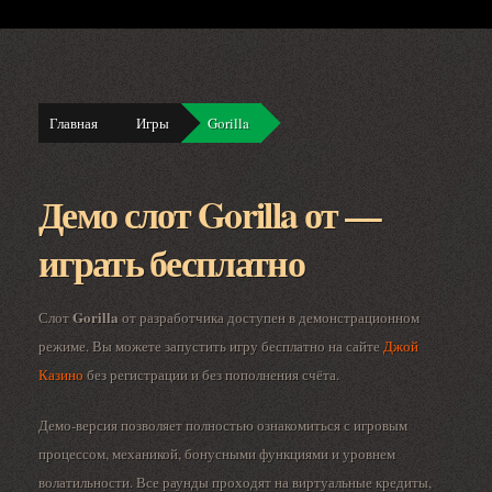
Главная
Игры
Gorilla
Демо слот Gorilla от —
играть бесплатно
Gorilla
Слот
от разработчика
доступен в демонстрационном
режиме. Вы можете запустить игру бесплатно на сайте
Джой
Казино
без регистрации и без пополнения счёта.
Демо-версия позволяет полностью ознакомиться с игровым
процессом, механикой, бонусными функциями и уровнем
волатильности. Все раунды проходят на виртуальные кредиты,