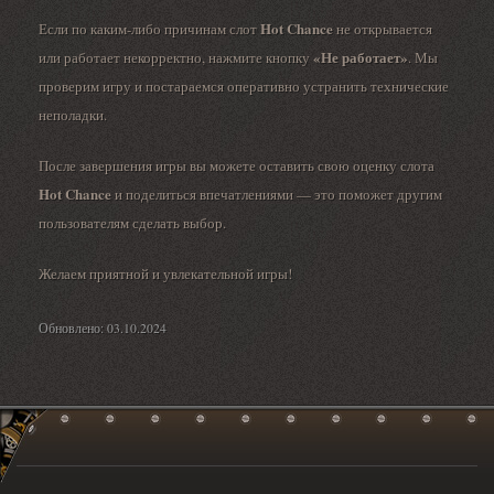
Hot Chance
Если по каким-либо причинам слот
не открывается
«Не работает»
или работает некорректно, нажмите кнопку
. Мы
проверим игру и постараемся оперативно устранить технические
неполадки.
После завершения игры вы можете оставить свою оценку слота
Hot Chance
и поделиться впечатлениями — это поможет другим
пользователям сделать выбор.
Желаем приятной и увлекательной игры!
Обновлено:
03.10.2024