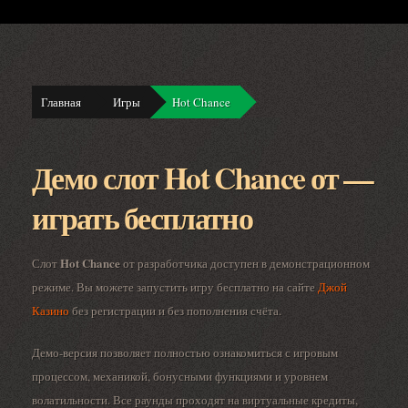
Главная
Игры
Hot Chance
Демо слот Hot Chance от —
играть бесплатно
Hot Chance
Слот
от разработчика
доступен в демонстрационном
режиме. Вы можете запустить игру бесплатно на сайте
Джой
Казино
без регистрации и без пополнения счёта.
Демо-версия позволяет полностью ознакомиться с игровым
процессом, механикой, бонусными функциями и уровнем
волатильности. Все раунды проходят на виртуальные кредиты,