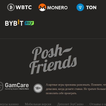
Азартные игры призваны развлекать. Помните, чт
деньгами, когда делаете ставки. Не тратьте больш
позволить себе проиграть.
онусы казино
Мобильная версия
Депозит JoyCasino
Отзывы о к