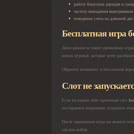
работу бонусных раундов и спе
частоту выпадения выигрышных
поведение слота на длинной дис
Бесплатная игра б
Демо-режим не имеет временных огра
новых игроков, которые хотят разобрат
Обратите внимание: в бесплатной вер
Слот не запускает
In
Если по каким-либо причинам слот
постараемся оперативно устранить тех
После завершения игры вы можете ост
сделать выбор.