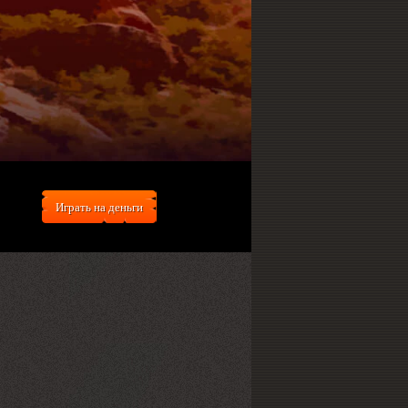
Играть на деньги