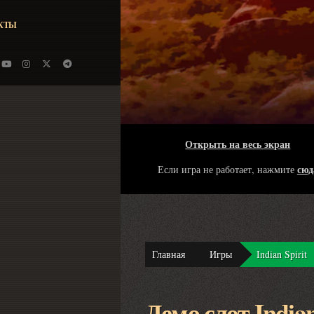
КТЫ
Открыть на весь экран
сюд
Если игра не работает, нажмите
Главная
Игры
Indian Spirit
Демо слот Indian