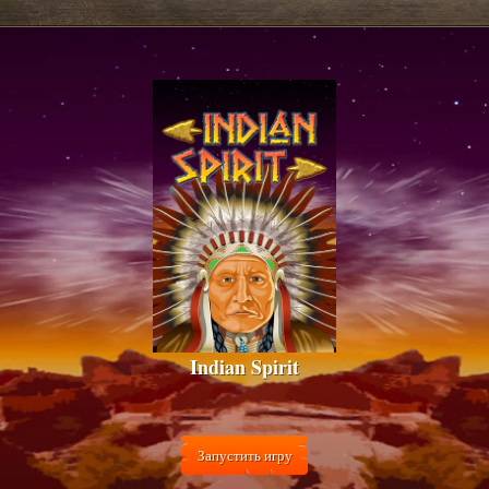
Indian Spirit
Запустить игру