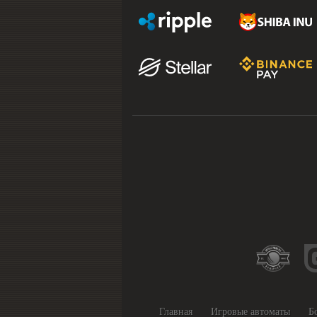
Главная
Игровые автоматы
Б