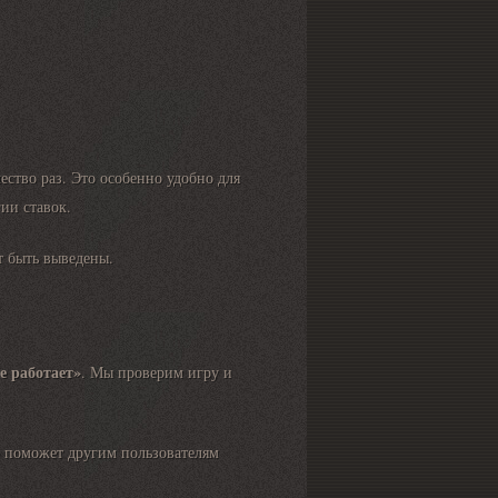
ство раз. Это особенно удобно для
ии ставок.
т быть выведены.
е работает»
. Мы проверим игру и
 поможет другим пользователям