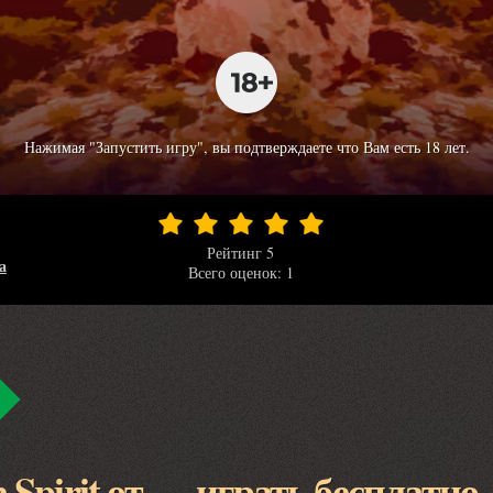
Нажимая "Запустить игру", вы подтверждаете что Вам есть 18 лет.
Рейтинг
5
а
Всего оценок:
1
 Spirit от — играть бесплатно