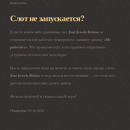
выведены.
Слот не запускается?
Just Jewels Deluxe
Если по каким-либо причинам слот
не
«Не
открывается или работает некорректно, нажмите кнопку
работает»
. Мы проверим игру и постараемся оперативно
устранить технические неполадки.
После завершения игры вы можете оставить свою оценку слота
Just Jewels Deluxe
и поделиться впечатлениями — это поможет
другим пользователям сделать выбор.
Желаем приятной и увлекательной игры!
Обновлено:
03.10.2024