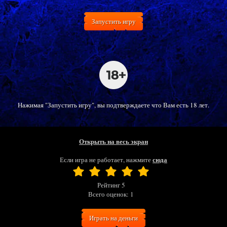
Запустить игру
Нажимая "Запустить игру", вы подтверждаете что Вам есть 18 лет.
Открыть на весь экран
сюда
Если игра не работает, нажмите
Рейтинг
5
Всего оценок:
1
Играть на деньги