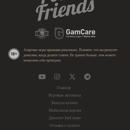
Азартные игры призваны развлекать. Помните, что вы рискуете
деньгами, когда делаете ставки. Не тратьте больше, чем можете
позволить себе проиграть.
Главная
Игровые автоматы
Бонусы казино
Мобильная версия
Депозит JoyCasino
Отзывы о казино