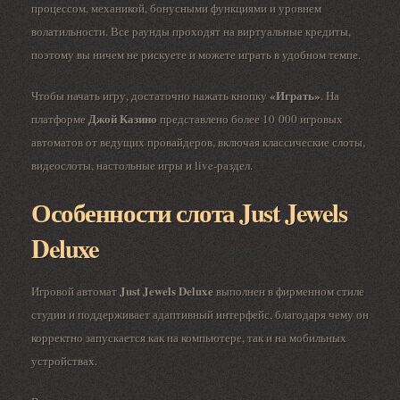
процессом, механикой, бонусными функциями и уровнем
волатильности. Все раунды проходят на виртуальные кредиты,
поэтому вы ничем не рискуете и можете играть в удобном темпе.
«Играть»
Чтобы начать игру, достаточно нажать кнопку
. На
Джой Казино
платформе
представлено более 10 000 игровых
автоматов от ведущих провайдеров, включая классические слоты,
видеослоты, настольные игры и live-раздел.
Особенности слота Just Jewels
Deluxe
Just Jewels Deluxe
Игровой автомат
выполнен в фирменном стиле
студии
и поддерживает адаптивный интерфейс, благодаря чему он
корректно запускается как на компьютере, так и на мобильных
устройствах.