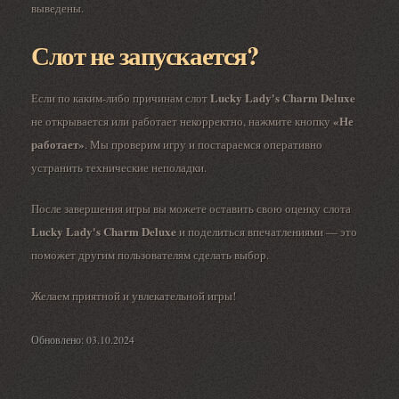
выведены.
Слот не запускается?
Lucky Lady's Charm Deluxe
Если по каким-либо причинам слот
«Не
не открывается или работает некорректно, нажмите кнопку
работает»
. Мы проверим игру и постараемся оперативно
устранить технические неполадки.
После завершения игры вы можете оставить свою оценку слота
Lucky Lady's Charm Deluxe
и поделиться впечатлениями — это
поможет другим пользователям сделать выбор.
Желаем приятной и увлекательной игры!
Обновлено:
03.10.2024