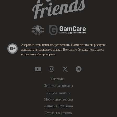
Азартные игры призваны развлекать. Помните, что вы рискуете
деньгами, когда делаете ставки. Не тратьте больше, чем можете
позволить себе проиграть.
Главная
Игровые автоматы
Бонусы казино
Мобильная версия
Депозит JoyCasino
Отзывы о казино