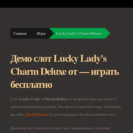
Главная
Игры
Lucky Lady's Charm Deluxe
Демо слот Lucky Lady's
Charm Deluxe от — играть
бесплатно
Lucky Lady's Charm Deluxe
Слот
от разработчика
доступен в
демонстрационном режиме. Вы можете запустить игру бесплатно
на сайте
Джой Казино
без регистрации и без пополнения счёта.
Демо-версия позволяет полностью ознакомиться с игровым