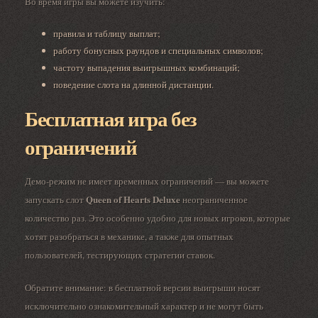
Во время игры вы можете изучить:
правила и таблицу выплат;
работу бонусных раундов и специальных символов;
частоту выпадения выигрышных комбинаций;
поведение слота на длинной дистанции.
Бесплатная игра без
ограничений
Демо-режим не имеет временных ограничений — вы можете
Queen of Hearts Deluxe
запускать слот
неограниченное
количество раз. Это особенно удобно для новых игроков, которые
хотят разобраться в механике, а также для опытных
пользователей, тестирующих стратегии ставок.
Обратите внимание: в бесплатной версии выигрыши носят
исключительно ознакомительный характер и не могут быть