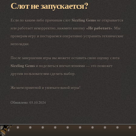
Слот не запускается?
Sizzling Gems
Если по каким-либо причинам слот
не открывается
«Не работает»
или работает некорректно, нажмите кнопку
. Мы
проверим игру и постараемся оперативно устранить технические
неполадки.
После завершения игры вы можете оставить свою оценку слота
Sizzling Gems
и поделиться впечатлениями — это поможет
другим пользователям сделать выбор.
Желаем приятной и увлекательной игры!
Обновлено:
03.10.2024