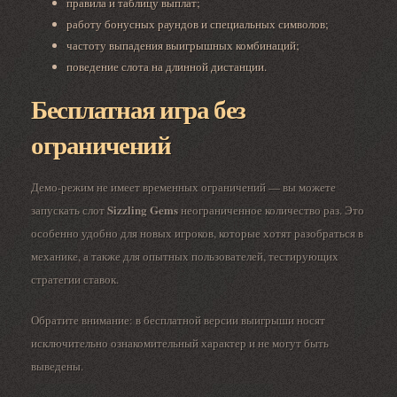
правила и таблицу выплат;
работу бонусных раундов и специальных символов;
частоту выпадения выигрышных комбинаций;
поведение слота на длинной дистанции.
Бесплатная игра без
ограничений
Демо-режим не имеет временных ограничений — вы можете
Sizzling Gems
запускать слот
неограниченное количество раз. Это
особенно удобно для новых игроков, которые хотят разобраться в
механике, а также для опытных пользователей, тестирующих
стратегии ставок.
Обратите внимание: в бесплатной версии выигрыши носят
исключительно ознакомительный характер и не могут быть
выведены.