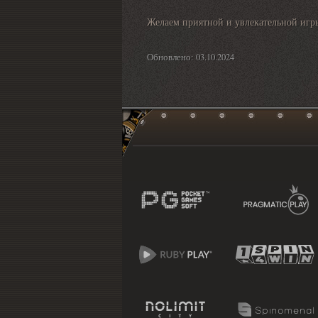
Желаем приятной и увлекательной игр
Обновлено:
03.10.2024