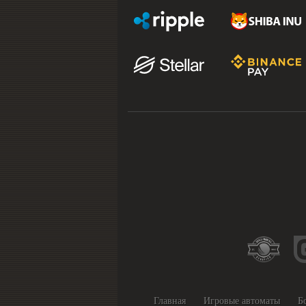
Главная
Игровые автоматы
Б