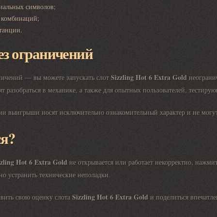
циальных символов;
 комбинаций;
танции.
ез ограничений
Sizzling Hot 6 Extra Gold
ничений — вы можете запускать слот
неогранич
ят разобраться в механике, а также для опытных пользователей, тестирую
сии выигрыши носят исключительно ознакомительный характер и не могу
ся?
zzling Hot 6 Extra Gold
не открывается или работает некорректно, нажми
но устранить технические неполадки.
Sizzling Hot 6 Extra Gold
авить свою оценку слота
и поделиться впечатл