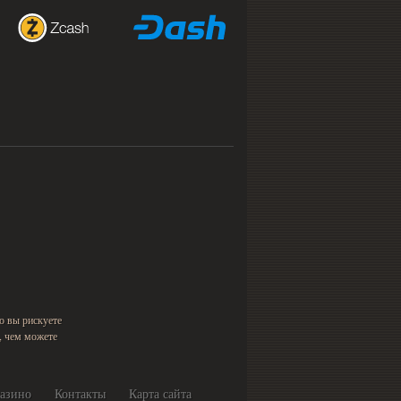
о вы рискуете
е, чем можете
азино
Контакты
Карта сайта