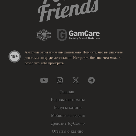
Азартные игры призваны развлекать. Помните, что вы рискуете
деньгами, когда делаете ставки. Не тратьте больше, чем можете
позволить себе проиграть.
Главная
Игровые автоматы
Бонусы казино
Мобильная версия
Депозит JoyCasino
Отзывы о казино