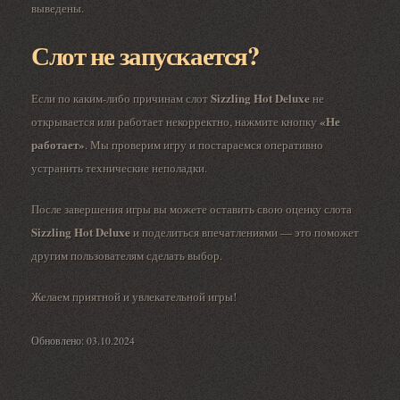
выведены.
Слот не запускается?
Sizzling Hot Deluxe
Если по каким-либо причинам слот
не
«Не
открывается или работает некорректно, нажмите кнопку
работает»
. Мы проверим игру и постараемся оперативно
устранить технические неполадки.
После завершения игры вы можете оставить свою оценку слота
Sizzling Hot Deluxe
и поделиться впечатлениями — это поможет
другим пользователям сделать выбор.
Желаем приятной и увлекательной игры!
Обновлено:
03.10.2024