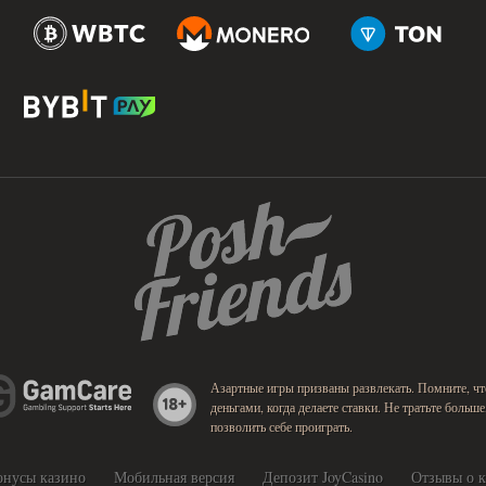
Азартные игры призваны развлекать. Помните, чт
деньгами, когда делаете ставки. Не тратьте больш
позволить себе проиграть.
онусы казино
Мобильная версия
Депозит JoyCasino
Отзывы о к