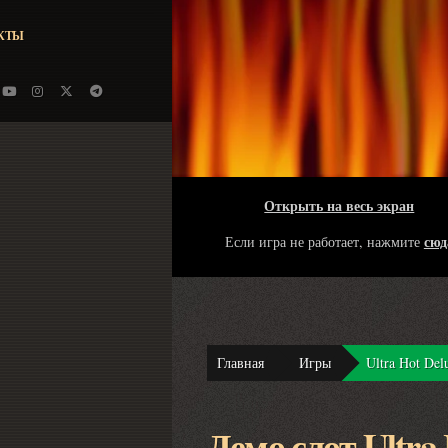
КТЫ
Открыть на весь экран
сюд
Если игра не работает, нажмите
Главная
Игры
Ultra Hot Del
Демо слот Ultra