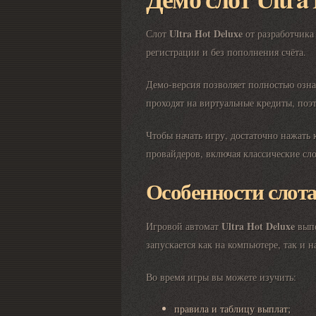
Ultra Hot Deluxe
Слот
от разработчик
регистрации и без пополнения счёта.
Демо-версия позволяет полностью озн
проходят на виртуальные кредиты, поэ
Чтобы начать игру, достаточно нажать
провайдеров, включая классические сло
Особенности слота 
Ultra Hot Deluxe
Игровой автомат
выпо
запускается как на компьютере, так и 
Во время игры вы можете изучить:
правила и таблицу выплат;