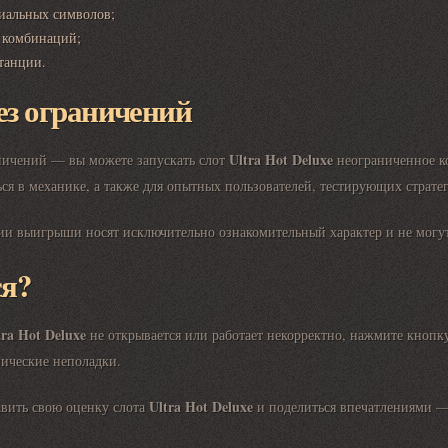
циальных символов;
 комбинаций;
танции.
ез ограничений
Ultra Hot Deluxe
ничений — вы можете запускать слот
неограниченное ко
ься в механике, а также для опытных пользователей, тестирующих стратег
сии выигрыши носят исключительно ознакомительный характер и не могу
ся?
tra Hot Deluxe
не открывается или работает некорректно, нажмите кноп
нические неполадки.
Ultra Hot Deluxe
авить свою оценку слота
и поделиться впечатлениями —