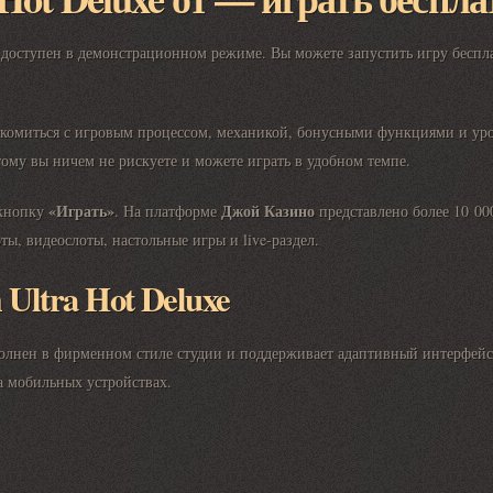
а
доступен в демонстрационном режиме. Вы можете запустить игру беспл
акомиться с игровым процессом, механикой, бонусными функциями и уро
тому вы ничем не рискуете и можете играть в удобном темпе.
«Играть»
Джой Казино
 кнопку
. На платформе
представлено более 10 00
ты, видеослоты, настольные игры и live-раздел.
Ultra Hot Deluxe
лнен в фирменном стиле студии
и поддерживает адаптивный интерфейс,
на мобильных устройствах.