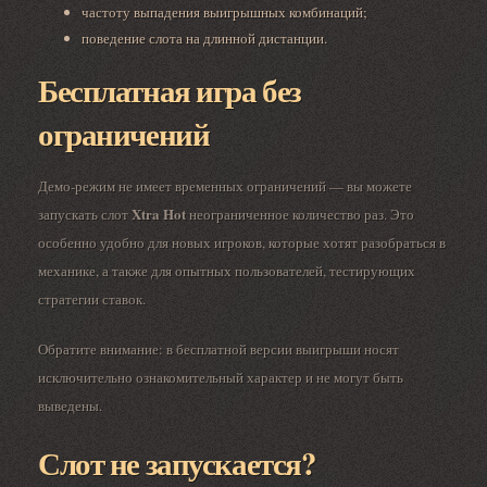
частоту выпадения выигрышных комбинаций;
поведение слота на длинной дистанции.
Бесплатная игра без
ограничений
Демо-режим не имеет временных ограничений — вы можете
Xtra Hot
запускать слот
неограниченное количество раз. Это
особенно удобно для новых игроков, которые хотят разобраться в
механике, а также для опытных пользователей, тестирующих
стратегии ставок.
Обратите внимание: в бесплатной версии выигрыши носят
исключительно ознакомительный характер и не могут быть
выведены.
Слот не запускается?