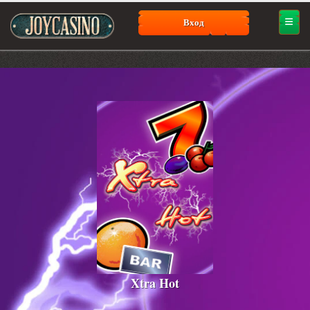
Вход
Xtra Hot