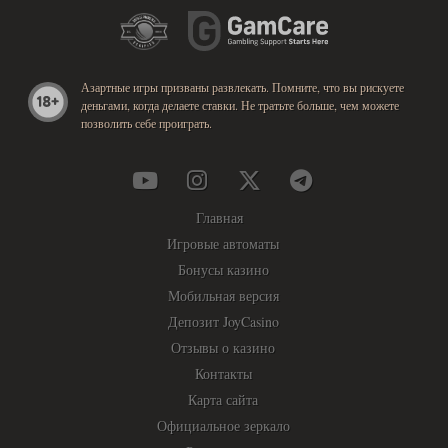
Азартные игры призваны развлекать. Помните, что вы рискуете
деньгами, когда делаете ставки. Не тратьте больше, чем можете
позволить себе проиграть.
Главная
Игровые автоматы
Бонусы казино
Мобильная версия
Депозит JoyCasino
Отзывы о казино
Контакты
Карта сайта
Официальное зеркало