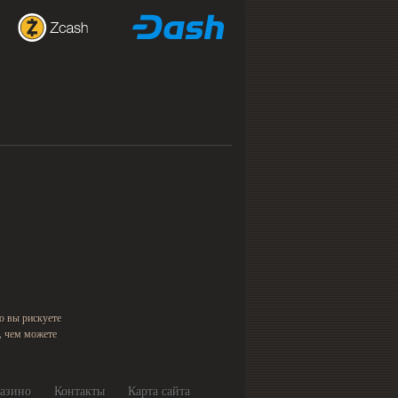
о вы рискуете
е, чем можете
азино
Контакты
Карта сайта