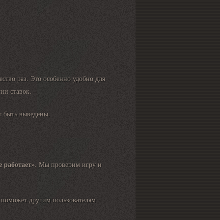
ство раз. Это особенно удобно для
ии ставок.
т быть выведены.
е работает»
. Мы проверим игру и
 поможет другим пользователям