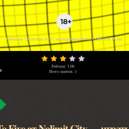
Нажимая "Запустить игру", вы подтверждаете что Вам есть 18 лет.
Рейтинг
3.00
а
Всего оценок:
1
o Five от Nolimit City — играт