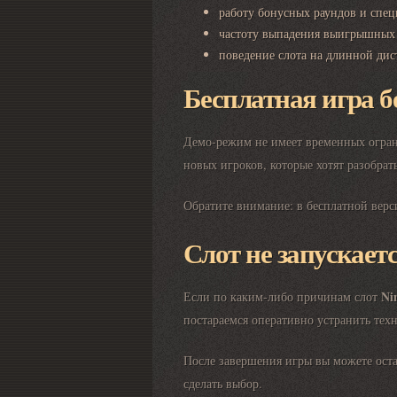
работу бонусных раундов и спе
частоту выпадения выигрышных
поведение слота на длинной дис
Бесплатная игра б
Демо-режим не имеет временных огра
новых игроков, которые хотят разобрат
Обратите внимание: в бесплатной вер
Слот не запускает
Ni
Если по каким-либо причинам слот
постараемся оперативно устранить тех
После завершения игры вы можете ост
сделать выбор.