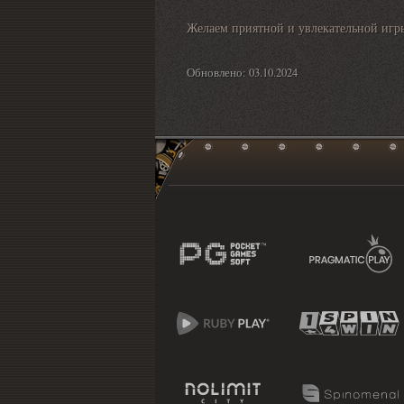
Желаем приятной и увлекательной игр
Обновлено:
03.10.2024