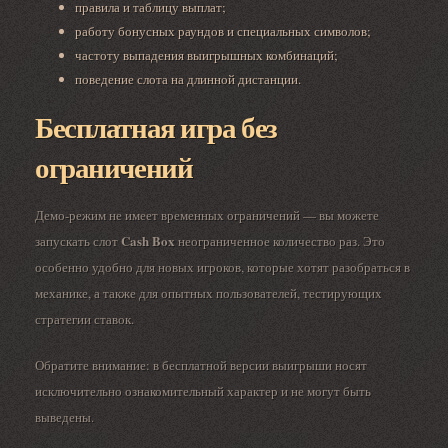
правила и таблицу выплат;
работу бонусных раундов и специальных символов;
частоту выпадения выигрышных комбинаций;
поведение слота на длинной дистанции.
Бесплатная игра без
ограничений
Демо-режим не имеет временных ограничений — вы можете
Cash Box
запускать слот
неограниченное количество раз. Это
особенно удобно для новых игроков, которые хотят разобраться в
механике, а также для опытных пользователей, тестирующих
стратегии ставок.
Обратите внимание: в бесплатной версии выигрыши носят
исключительно ознакомительный характер и не могут быть
выведены.