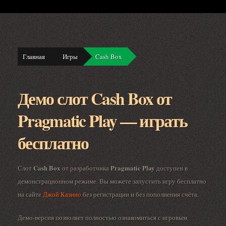
Главная
Игры
Cash Box
Демо слот Cash Box от
Pragmatic Play — играть
бесплатно
Cash Box
Pragmatic Play
Слот
от разработчика
доступен в
демонстрационном режиме. Вы можете запустить игру бесплатно
на сайте
Джой Казино
без регистрации и без пополнения счёта.
Демо-версия позволяет полностью ознакомиться с игровым