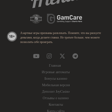
Азартные игры призваны развлекать. Помните, что вы рискуете
деньгами, когда делаете ставки. Не тратьте больше, чем можете
позволить себе проиграть.
Главная
Игровые автоматы
Бонусы казино
Мобильная версия
Депозит JoyCasino
Отзывы о казино
Контакты
Карта сайта