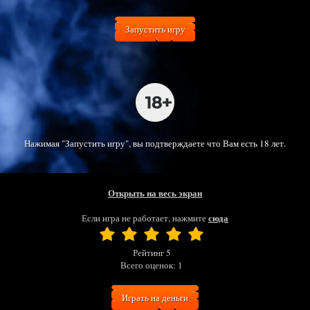
Запустить игру
Нажимая "Запустить игру", вы подтверждаете что Вам есть 18 лет.
Открыть на весь экран
сюда
Если игра не работает, нажмите
Рейтинг
5
Всего оценок:
1
Играть на деньги