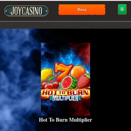
Вход
Hot To Burn Multiplier