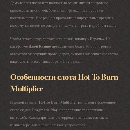
Демо-версия позволяет полностью ознакомиться с игровым
процессом, механикой, бонусными функциями и уровнем
волатильности. Все раунды проходят на виртуальные кредиты,
поэтому вы ничем не рискуете и можете играть в удобном темпе.
«Играть»
Чтобы начать игру, достаточно нажать кнопку
. На
Джой Казино
платформе
представлено более 10 000 игровых
автоматов от ведущих провайдеров, включая классические слоты,
видеослоты, настольные игры и live-раздел.
Особенности слота Hot To Burn
Multiplier
Hot To Burn Multiplier
Игровой автомат
выполнен в фирменном
Pragmatic Play
стиле студии
и поддерживает адаптивный
интерфейс, благодаря чему он корректно запускается как на
компьютере, так и на мобильных устройствах.