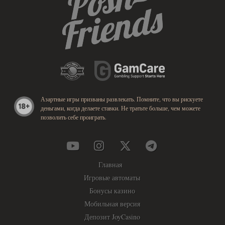
Азартные игры призваны развлекать. Помните, что вы рискуете
деньгами, когда делаете ставки. Не тратьте больше, чем можете
позволить себе проиграть.
Главная
Игровые автоматы
Бонусы казино
Мобильная версия
Депозит JoyCasino