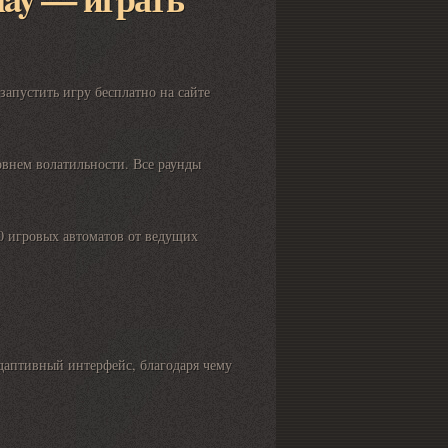
апустить игру бесплатно на сайте
внем волатильности. Все раунды
0 игровых автоматов от ведущих
даптивный интерфейс, благодаря чему