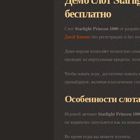
бесплатно
Starlight Princess 1000
Слот
от разраб
Джой Казино
без регистрации и без по
Демо-версия позволяет полностью озн
проходят на виртуальные кредиты, поэ
Чтобы начать игру, достаточно нажать
провайдеров, включая классические сло
Особенности слота S
Starlight Princess 100
Игровой автомат
он корректно запускается как на компь
Во время игры вы можете изучить: