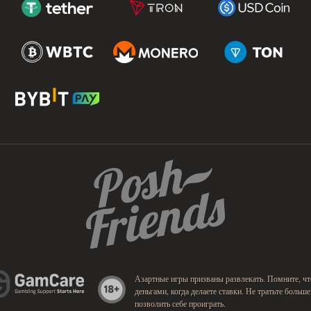
Азартные игры призваны развлекать. Помните, чт
деньгами, когда делаете ставки. Не тратьте больш
позволить себе проиграть.