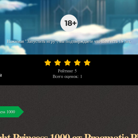
Нажимая "Запустить игру", вы подтверждаете что Вам есть 18 лет.
Рейтинг
5
а
Всего оценок:
1
cess 1000
ght Princess 1000 от Pragmatic 