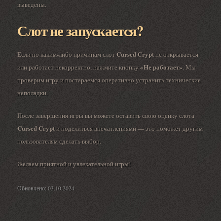
выведены.
Слот не запускается?
Cursed Crypt
Если по каким-либо причинам слот
не открывается
«Не работает»
или работает некорректно, нажмите кнопку
. Мы
проверим игру и постараемся оперативно устранить технические
неполадки.
После завершения игры вы можете оставить свою оценку слота
Cursed Crypt
и поделиться впечатлениями — это поможет другим
пользователям сделать выбор.
Желаем приятной и увлекательной игры!
Обновлено:
03.10.2024