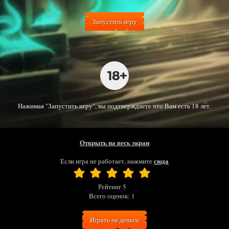
Запустить игру
Нажимая "Запустить игру", вы подтверждаете что Вам есть 18 лет.
Открыть на весь экран
сюда
Если игра не работает, нажмите
Рейтинг
5
Всего оценок:
1
Играть на деньги