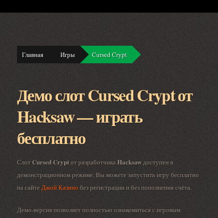
Главная
Игры
Cursed Crypt
Демо слот Cursed Crypt от
Hacksaw — играть
бесплатно
Cursed Crypt
Hacksaw
Слот
от разработчика
доступен в
демонстрационном режиме. Вы можете запустить игру бесплатно
на сайте
Джой Казино
без регистрации и без пополнения счёта.
Демо-версия позволяет полностью ознакомиться с игровым