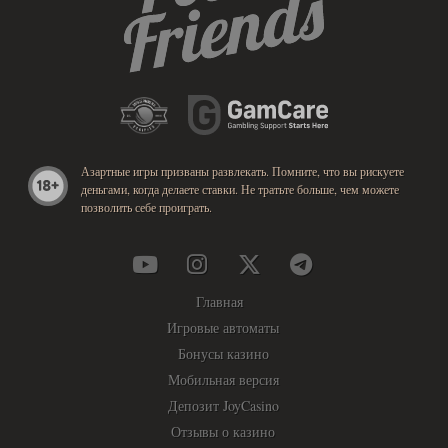
Азартные игры призваны развлекать. Помните, что вы рискуете
деньгами, когда делаете ставки. Не тратьте больше, чем можете
позволить себе проиграть.
Главная
Игровые автоматы
Бонусы казино
Мобильная версия
Депозит JoyCasino
Отзывы о казино