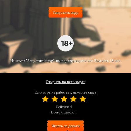
Запустить игру
Нажимая "Запустить игру", вы подтверждаете что Вам есть 18 лет.
Открыть на весь экран
сюда
Если игра не работает, нажмите
Рейтинг
5
Всего оценок:
1
Играть на деньги