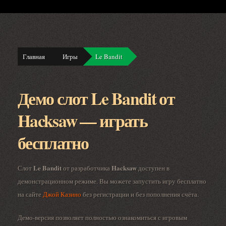
Главная
Игры
Le Bandit
Демо слот Le Bandit от
Hacksaw — играть
бесплатно
Le Bandit
Hacksaw
Слот
от разработчика
доступен в
демонстрационном режиме. Вы можете запустить игру бесплатно
на сайте
Джой Казино
без регистрации и без пополнения счёта.
Демо-версия позволяет полностью ознакомиться с игровым