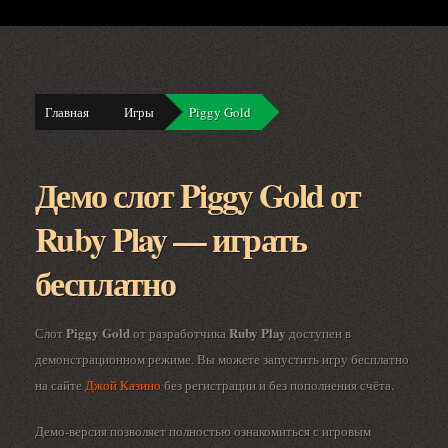
Главная
Игры
Piggy Gold
Демо слот Piggy Gold от
Ruby Play — играть
бесплатно
Piggy Gold
Ruby Play
Слот
от разработчика
доступен в
демонстрационном режиме. Вы можете запустить игру бесплатно
на сайте
Джой Казино
без регистрации и без пополнения счёта.
Демо-версия позволяет полностью ознакомиться с игровым