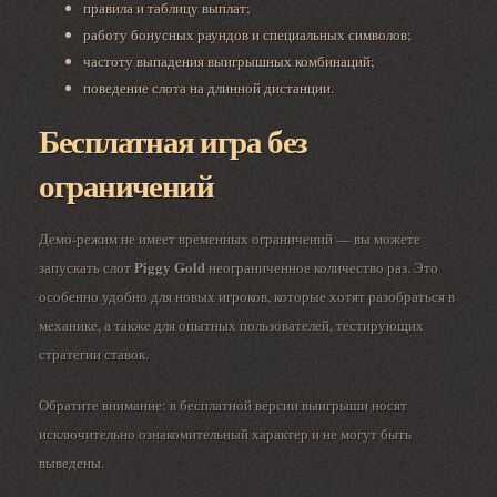
правила и таблицу выплат;
работу бонусных раундов и специальных символов;
частоту выпадения выигрышных комбинаций;
поведение слота на длинной дистанции.
Бесплатная игра без
ограничений
Демо-режим не имеет временных ограничений — вы можете
Piggy Gold
запускать слот
неограниченное количество раз. Это
особенно удобно для новых игроков, которые хотят разобраться в
механике, а также для опытных пользователей, тестирующих
стратегии ставок.
Обратите внимание: в бесплатной версии выигрыши носят
исключительно ознакомительный характер и не могут быть
выведены.