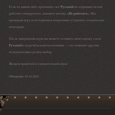
Pyramid
Если по каким-либо причинам слот
не открывается или
«Не работает»
работает некорректно, нажмите кнопку
. Мы
проверим игру и постараемся оперативно устранить технические
неполадки.
После завершения игры вы можете оставить свою оценку слота
Pyramid
и поделиться впечатлениями — это поможет другим
пользователям сделать выбор.
Желаем приятной и увлекательной игры!
Обновлено:
03.10.2024