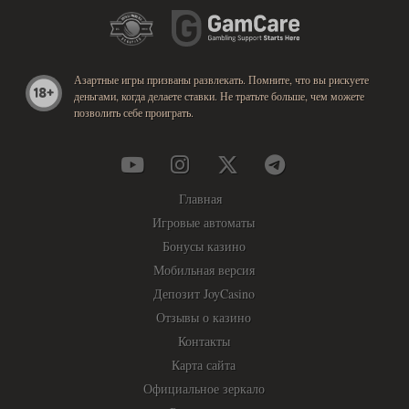
Азартные игры призваны развлекать. Помните, что вы рискуете
деньгами, когда делаете ставки. Не тратьте больше, чем можете
позволить себе проиграть.
Главная
Игровые автоматы
Бонусы казино
Мобильная версия
Депозит JoyCasino
Отзывы о казино
Контакты
Карта сайта
Официальное зеркало