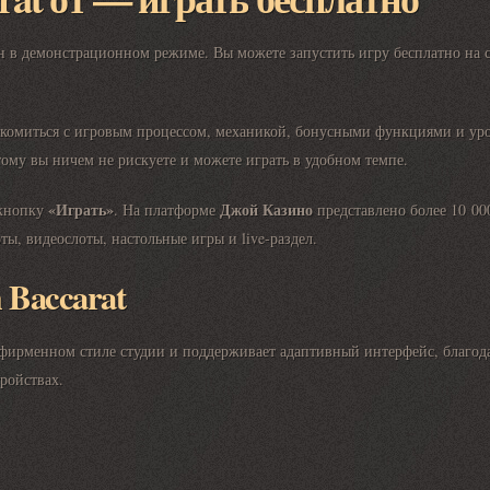
н в демонстрационном режиме. Вы можете запустить игру бесплатно на 
акомиться с игровым процессом, механикой, бонусными функциями и уро
тому вы ничем не рискуете и можете играть в удобном темпе.
«Играть»
Джой Казино
 кнопку
. На платформе
представлено более 10 00
ты, видеослоты, настольные игры и live-раздел.
 Baccarat
фирменном стиле студии
и поддерживает адаптивный интерфейс, благода
ройствах.