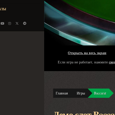
КТЫ
Открыть на весь экран
сюд
Если игра не работает, нажмите
Главная
Игры
Baccarat
Демо слот Bacca