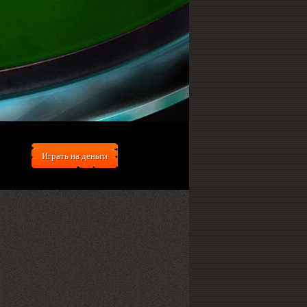
Играть на деньги