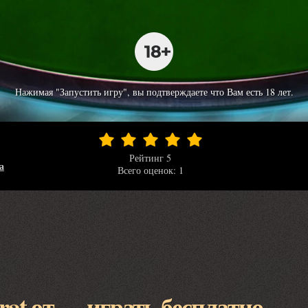
Нажимая "Запустить игру", вы подтверждаете что Вам есть 18 лет.
Рейтинг
5
а
Всего оценок:
1
rat от — играть бесплатно