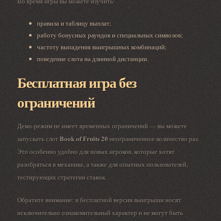
Во время игры вы можете изучить:
правила и таблицу выплат;
работу бонусных раундов и специальных символов;
частоту выпадения выигрышных комбинаций;
поведение слота на длинной дистанции.
Бесплатная игра без
ограничений
Демо-режим не имеет временных ограничений — вы можете
Book of Fruits 20
запускать слот
неограниченное количество раз.
Это особенно удобно для новых игроков, которые хотят
разобраться в механике, а также для опытных пользователей,
тестирующих стратегии ставок.
Обратите внимание: в бесплатной версии выигрыши носят
исключительно ознакомительный характер и не могут быть