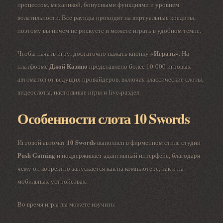
процессом, механикой, бонусными функциями и уровнем
волатильности. Все раунды проходят на виртуальные кредиты,
поэтому вы ничем не рискуете и можете играть в удобном темпе.
«Играть»
Чтобы начать игру, достаточно нажать кнопку
. На
Джой Казино
платформе
представлено более 10 000 игровых
автоматов от ведущих провайдеров, включая классические слоты,
видеослоты, настольные игры и live-раздел.
Особенности слота 10 Swords
10 Swords
Игровой автомат
выполнен в фирменном стиле студии
Push Gaming
и поддерживает адаптивный интерфейс, благодаря
чему он корректно запускается как на компьютере, так и на
мобильных устройствах.
Во время игры вы можете изучить: