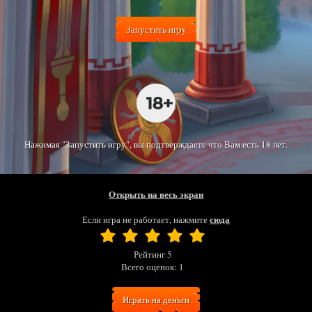
Запустить игру
Нажимая "Запустить игру", вы подтверждаете что Вам есть 18 лет.
Открыть на весь экран
сюда
Если игра не работает, нажмите
Рейтинг
5
Всего оценок:
1
Играть на деньги