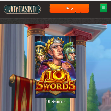
Вход
10 Swords