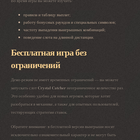
Во время игры вы можете изучить:
правила и таблицу выплат;
работу бонусных раундов и специальных символов;
частоту выпадения выигрышных комбинаций;
поведение слота на длинной дистанции.
Бесплатная игра без
ограничений
Демо-режим не имеет временных ограничений — вы можете
Crystal Catcher
запускать слот
неограниченное количество раз.
Это особенно удобно для новых игроков, которые хотят
разобраться в механике, а также для опытных пользователей,
тестирующих стратегии ставок.
Обратите внимание: в бесплатной версии выигрыши носят
исключительно ознакомительный характер и не могут быть