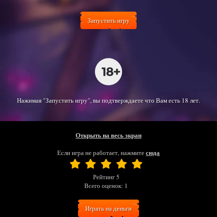
Запустить игру
Нажимая "Запустить игру", вы подтверждаете что Вам есть 18 лет.
Открыть на весь экран
сюда
Если игра не работает, нажмите
Рейтинг
5
Всего оценок:
1
Играть на деньги