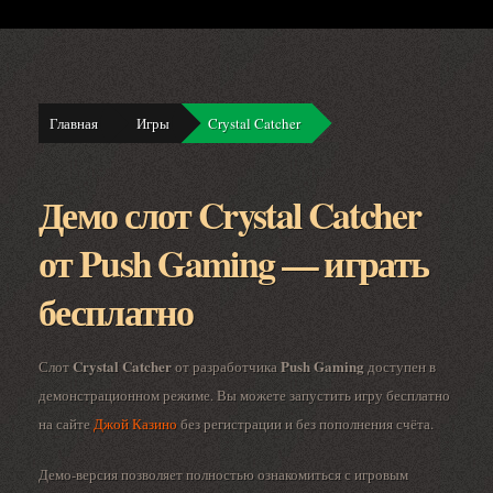
Главная
Игры
Crystal Catcher
Демо слот Crystal Catcher
от Push Gaming — играть
бесплатно
Crystal Catcher
Push Gaming
Слот
от разработчика
доступен в
демонстрационном режиме. Вы можете запустить игру бесплатно
на сайте
Джой Казино
без регистрации и без пополнения счёта.
Демо-версия позволяет полностью ознакомиться с игровым