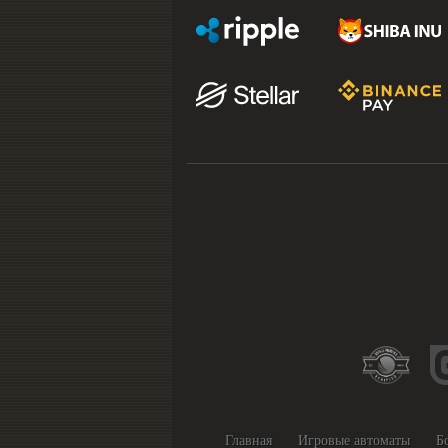
Главная
Игровые автоматы
Б