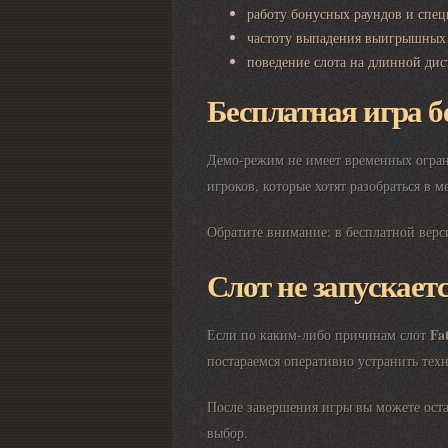
работу бонусных раундов и спе
частоту выпадения выигрышных
поведение слота на длинной дис
Бесплатная игра б
Демо-режим не имеет временных огра
игроков, которые хотят разобраться в 
Обратите внимание: в бесплатной вер
Слот не запускает
Fa
Если по каким-либо причинам слот
постараемся оперативно устранить тех
После завершения игры вы можете ост
выбор.