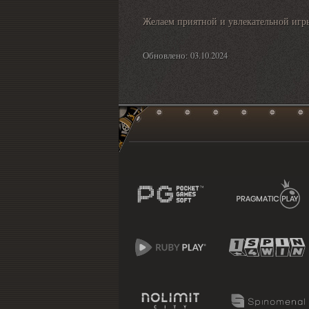
Желаем приятной и увлекательной игр
Обновлено:
03.10.2024