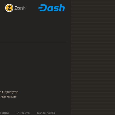
о вы рискуете
е, чем можете
азино
Контакты
Карта сайта