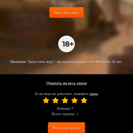
Запустить игру
Нажимая "Запустить игру", вы подтверждаете что Вам есть 18 лет.
Открыть на весь экран
сюда
Если игра не работает, нажмите
Рейтинг
5
Всего оценок:
1
Играть на деньги