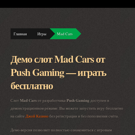
Главная
Игры
Mad Cars
Демо слот Mad Cars от
Push Gaming — играть
бесплатно
Mad Cars
Push Gaming
Слот
от разработчика
доступен в
демонстрационном режиме. Вы можете запустить игру бесплатно
на сайте
Джой Казино
без регистрации и без пополнения счёта.
Демо-версия позволяет полностью ознакомиться с игровым