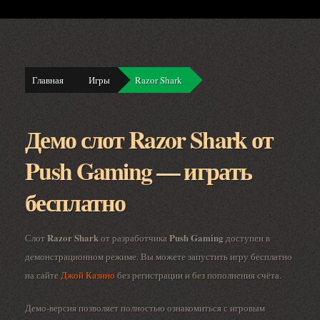
Главная
Игры
Razor Shark
Демо слот Razor Shark от
Push Gaming — играть
бесплатно
Razor Shark
Push Gaming
Слот
от разработчика
доступен в
демонстрационном режиме. Вы можете запустить игру бесплатно
на сайте
Джой Казино
без регистрации и без пополнения счёта.
Демо-версия позволяет полностью ознакомиться с игровым