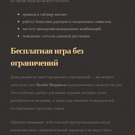
Во время игры вы можете изучить:
правила и таблицу выплат;
работу бонусных раундов и специальных символов;
частоту выпадения выигрышных комбинаций;
поведение слота на длинной дистанции.
Бесплатная игра без
ограничений
Демо-режим не имеет временных ограничений — вы можете
Double Happiness
запускать слот
неограниченное количество раз.
Это особенно удобно для новых игроков, которые хотят
разобраться в механике, а также для опытных пользователей,
тестирующих стратегии ставок.
Обратите внимание: в бесплатной версии выигрыши носят
исключительно ознакомительный характер и не могут быть