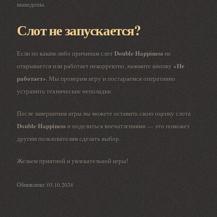
выведены.
Слот не запускается?
Double Happiness
Если по каким-либо причинам слот
не
«Не
открывается или работает некорректно, нажмите кнопку
работает»
. Мы проверим игру и постараемся оперативно
устранить технические неполадки.
После завершения игры вы можете оставить свою оценку слота
Double Happiness
и поделиться впечатлениями — это поможет
другим пользователям сделать выбор.
Желаем приятной и увлекательной игры!
Обновлено:
03.10.2024