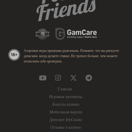
Азартные игры призваны развлекать. Помните, что вы рискуете
деньгами, когда делаете ставки. Не тратьте больше, чем можете
позволить себе проиграть.
Главная
Игровые автоматы
Бонусы казино
Мобильная версия
Депозит JoyCasino
Отзывы о казино