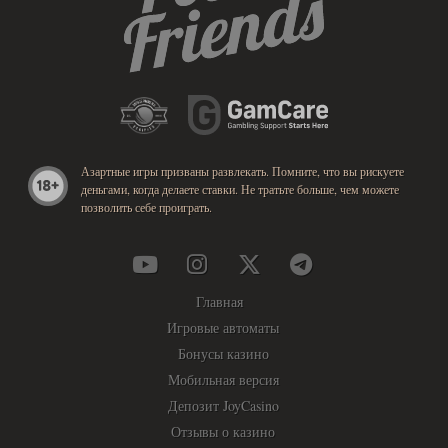
Азартные игры призваны развлекать. Помните, что вы рискуете
деньгами, когда делаете ставки. Не тратьте больше, чем можете
позволить себе проиграть.
Главная
Игровые автоматы
Бонусы казино
Мобильная версия
Депозит JoyCasino
Отзывы о казино