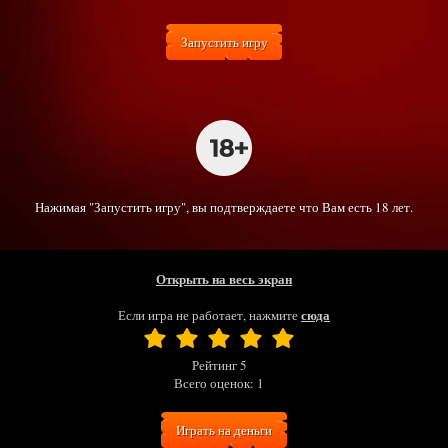
Запустить игру
Нажимая "Запустить игру", вы подтверждаете что Вам есть 18 лет.
Открыть на весь экран
сюда
Если игра не работает, нажмите
Рейтинг
5
Всего оценок:
1
Играть на деньги