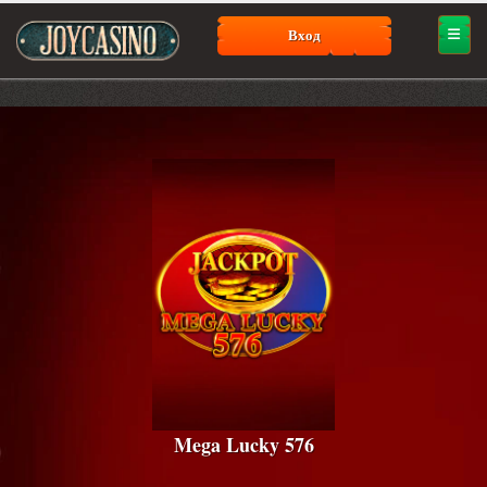
Вход
Mega Lucky 576