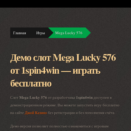
Главная
Игры
Mega Lucky 576
Демо слот Mega Lucky 576
от 1spin4win — играть
бесплатно
Mega Lucky 576
1spin4win
Слот
от разработчика
доступен в
демонстрационном режиме. Вы можете запустить игру бесплатно
на сайте
Джой Казино
без регистрации и без пополнения счёта.
Демо-версия позволяет полностью ознакомиться с игровым