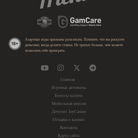
Азартные игры призваны развлекать. Помните, что вы рискуете
деньгами, когда делаете ставки. Не тратьте больше, чем можете
позволить себе проиграть.
Главная
Игровые автоматы
Бонусы казино
Мобильная версия
Депозит JoyCasino
Отзывы о казино
Контакты
Карта сайта