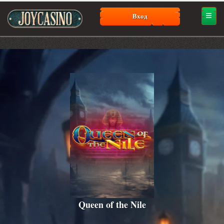
Вход
Queen of the Nile