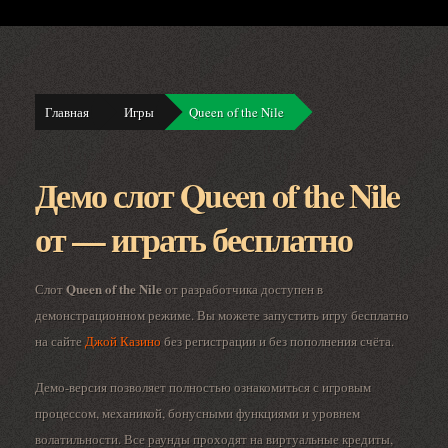
Главная
Игры
Queen of the Nile
Демо слот Queen of the Nile
от — играть бесплатно
Queen of the Nile
Слот
от разработчика
доступен в
демонстрационном режиме. Вы можете запустить игру бесплатно
на сайте
Джой Казино
без регистрации и без пополнения счёта.
Демо-версия позволяет полностью ознакомиться с игровым
процессом, механикой, бонусными функциями и уровнем
волатильности. Все раунды проходят на виртуальные кредиты,