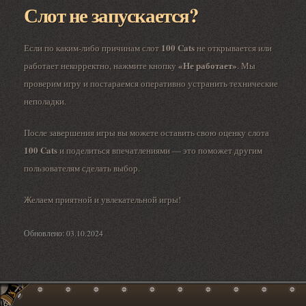
Слот не запускается?
100 Cats
Если по каким-либо причинам слот
не открывается или
«Не работает»
работает некорректно, нажмите кнопку
. Мы
проверим игру и постараемся оперативно устранить технические
неполадки.
После завершения игры вы можете оставить свою оценку слота
100 Cats
и поделиться впечатлениями — это поможет другим
пользователям сделать выбор.
Желаем приятной и увлекательной игры!
Обновлено:
03.10.2024