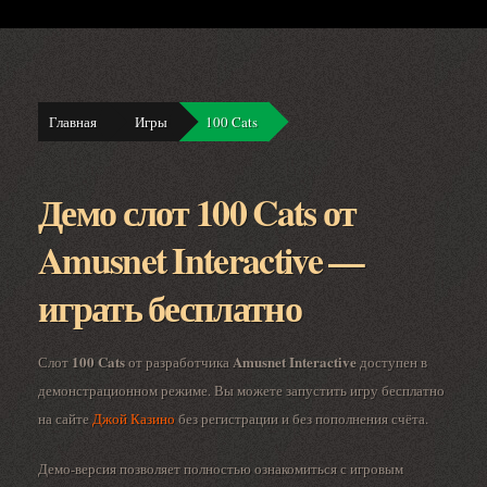
Главная
Игры
100 Cats
Демо слот 100 Cats от
Amusnet Interactive —
играть бесплатно
100 Cats
Amusnet Interactive
Слот
от разработчика
доступен в
демонстрационном режиме. Вы можете запустить игру бесплатно
на сайте
Джой Казино
без регистрации и без пополнения счёта.
Демо-версия позволяет полностью ознакомиться с игровым