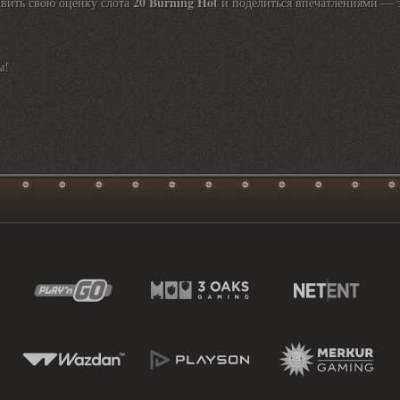
20 Burning Hot
авить свою оценку слота
и поделиться впечатлениями — 
ы!