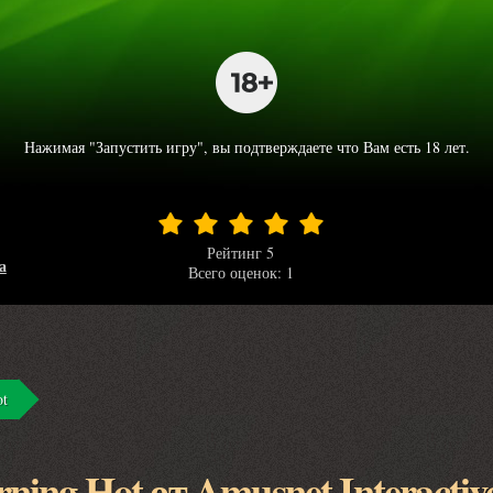
Нажимая "Запустить игру", вы подтверждаете что Вам есть 18 лет.
Рейтинг
5
а
Всего оценок:
1
ot
rning Hot от Amusnet Interacti