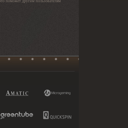
это поможет другим пользователям